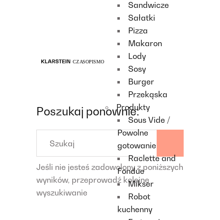
Sandwicze
Recipes
Sałatki
Main course
Pizza
Dessert
Makaron
Lody
Sosy
Burger
Przekąska
Produkty
Poszukaj ponownie:
Sous Vide /
Powolne
Search
for:
gotowanie
Raclette and
Jeśli nie jesteś zadowolony z poniższych
Fondue
wyników, przeprowadź kolejne
Mikser
wyszukiwanie
Robot
kuchenny