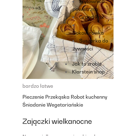
Frytownica
powietrzna
Grand Prix
Sokowirówka
Suszarka do
żywności
Jak to zrobić
Klarstein shop
bardzo łatwe
Pieczenie
Przekąska
Robot kuchenny
Śniadanie
Wegetariańskie
Zajączki wielkanocne