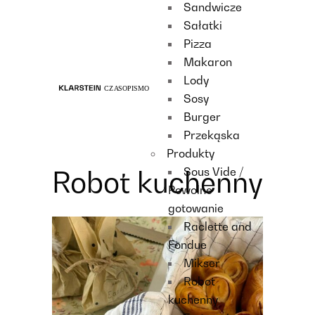
Sandwicze
Recipes
Sałatki
Main course
Pizza
Dessert
Makaron
Lody
Sosy
Burger
Przekąska
Produkty
Sous Vide /
Robot kuchenny
Powolne
gotowanie
Raclette and
Fondue
Mikser
Robot
kuchenny