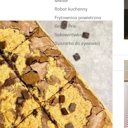
Mikser
Robot kuchenny
Frytownica powietrzna
Grand Prix
Sokowirówka
Suszarka do żywności
ukaj