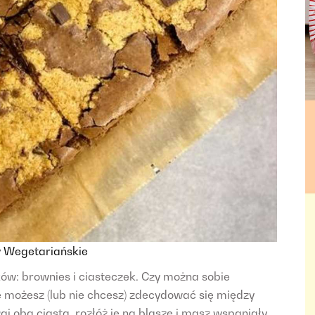
y
Wegetariańskie
ków: brownies i ciasteczek. Czy można sobie
ie możesz (lub nie chcesz) zdecydować się między
 oba ciasta, rozłóż je na blasze i masz wspaniały