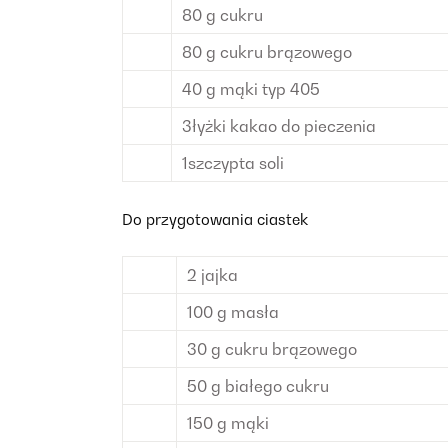
80
g
cukru
80
g
cukru brązowego
40
g
mąki
typ 405
3
łyżki
kakao do pieczenia
1
szczypta
soli
Do przygotowania ciastek
2
jajka
100
g
masła
30
g
cukru brązowego
50
g
białego cukru
150
g
mąki