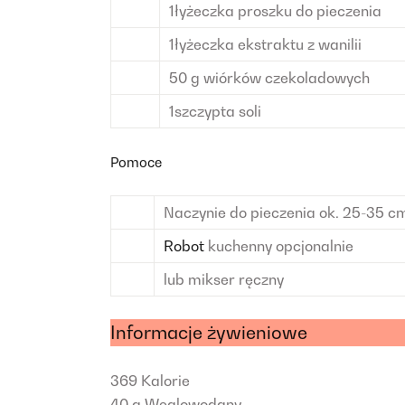
1
łyżeczka
proszku do pieczenia
1
łyżeczka
ekstraktu z wanilii
50
g
wiórków czekoladowych
1
szczypta
soli
Pomoce
Naczynie do pieczenia
ok. 25-35 c
Robot
kuchenny
opcjonalnie
lub mikser ręczny
Informacje żywieniowe
369
Kalorie
40 g
Węglowodany