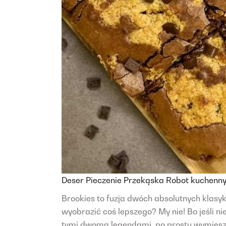
Deser
Pieczenie
Przekąska
Robot kuchenn
Brookies to fuzja dwóch absolutnych klasy
wyobrazić coś lepszego? My nie! Bo jeśli n
tymi dwoma legendami, po prostu wymieszaj