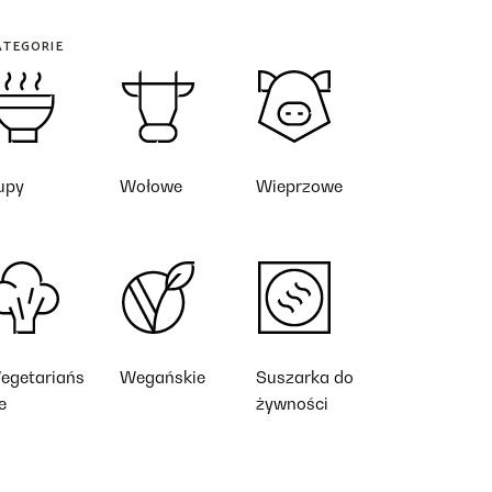
ATEGORIE
upy
Wołowe
Wieprzowe
egetariańs
Wegańskie
Suszarka do
e
żywności