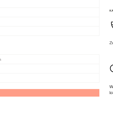
K
Z
m
W
ki