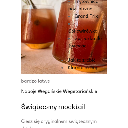
Frytownica
powietrzna
Grand Prix
Sokowirówka
Suszarka do
żywności
Jak to zrobić
Klarstein shop
bardzo łatwe
Napoje
Wegańskie
Wegetariańskie
Świąteczny mocktail
Ciesz się oryginalnym świątecznym