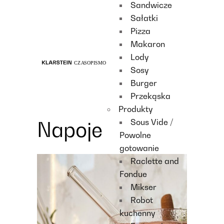
Sandwicze
Recipes
Sałatki
Main course
Pizza
Dessert
Makaron
Lody
Sosy
Burger
Przekąska
Produkty
Sous Vide /
Napoje
Powolne
gotowanie
Raclette and
Fondue
Mikser
Robot
kuchenny