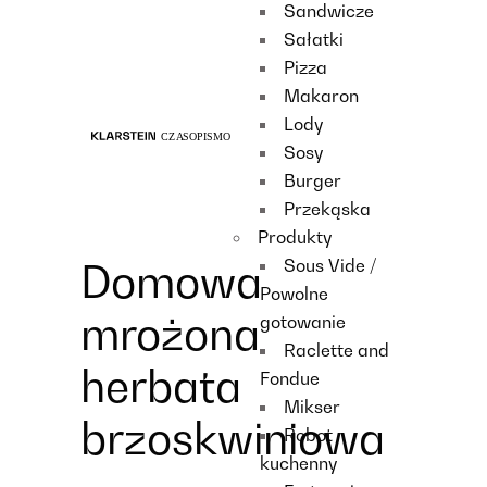
Sandwicze
Recipes
Sałatki
Main course
Pizza
Dessert
Makaron
Lody
Sosy
Burger
Przekąska
Produkty
Sous Vide /
Domowa
Powolne
mrożona
gotowanie
Raclette and
herbata
Fondue
Mikser
brzoskwiniowa
Robot
kuchenny