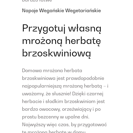
Napoje
Wegańskie
Wegetariańskie
Przygotuj własną
mrożoną herbatę
brzoskwiniową
Domowa mrożona herbata
brzoskwiniowa jest prawdopodobnie
najpopularniejszą mrożoną herbatą – i
uważamy, że słusznie! Dzięki czarnej
herbacie i słodkim brzoskwiniom jest
bardzo owocowy, orzeźwiający i po
prostu bezcenny w upalne dni.
Najwyższy więc czas, by przygotować
tę mrożoną herbatę w domu,