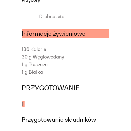
Przybory
Drobne sito
Informacje żywieniowe
136
Kalorie
30 g
Węglowodany
1 g
Tłuszcze
1 g
Białka
PRZYGOTOWANIE
1.
Przygotowanie składników