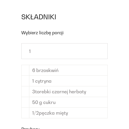
SKŁADNIKI
Wybierz liczbę porcji
6
brzoskwiń
1
cytryna
3
torebki
czarnej herbaty
50
g
cukru
1/2
pęczka
mięty