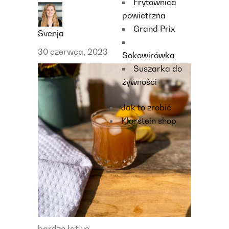
Frytownica
powietrzna
Grand Prix
Svenja
30 czerwca, 2023
Sokowirówka
Suszarka do
żywności
Jak to zrobić
Klarstein shop
bardzo łatwe