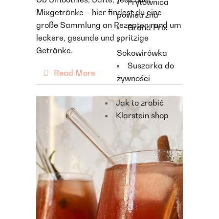
Frytownica
Mixgetränke – hier findest du eine
powietrzna
große Sammlung an Rezepten rund um
Grand Prix
leckere, gesunde und spritzige
Getränke.
Sokowirówka
Suszarka do
Read More
żywności
Jak to zrobić
Klarstein shop