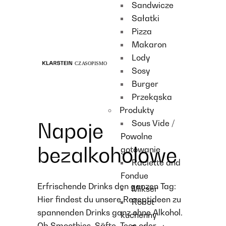
Sandwicze
Recipes
Sałatki
Main course
Pizza
Dessert
Makaron
Lody
Sosy
Burger
Przekąska
Produkty
Sous Vide /
Napoje
Powolne
bezalkoholowe
gotowanie
Raclette and
Fondue
Erfrischende Drinks den ganzen Tag:
Mikser
Hier findest du unsere Rezeptideen zu
Robot
spannenden Drinks ganz ohne Alkohol.
kuchenny
Ob Smoothies, Säfte, Tees oder