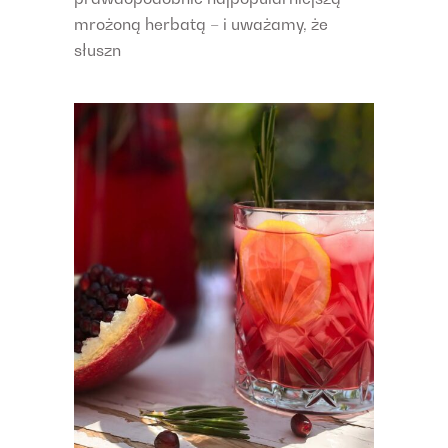
mrożoną herbatą – i uważamy, że
słuszn