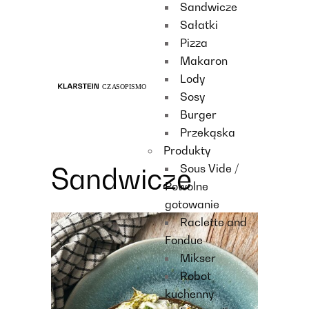
Sandwicze
Recipes
Sałatki
Main course
Pizza
Dessert
Makaron
Lody
Sosy
Burger
Przekąska
Produkty
Sous Vide /
Sandwicze
Powolne
gotowanie
Raclette and
Fondue
Mikser
Robot
kuchenny