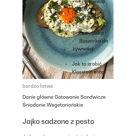
Frytownica
powietrzna
Grand Prix
Sokowirówka
Suszarka do
żywności
Jak to zrobić
Klarstein shop
bardzo łatwe
Danie główne
Gotowanie
Sandwicze
Śniadanie
Wegetariańskie
Jajko sadzone z pesto