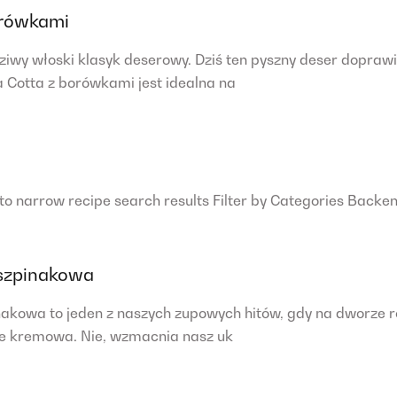
orówkami
ziwy włoski klasyk deserowy. Dziś ten pyszny deser dopra
Cotta z borówkami jest idealna na
 to narrow recipe search results Filter by Categories Back
szpinakowa
owa to jeden z naszych zupowych hitów, gdy na dworze robi s
ie kremowa. Nie, wzmacnia nasz uk