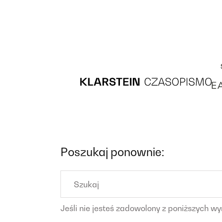
Recipes
Main course
Dessert
Poszukaj ponownie:
Search
for:
Jeśli nie jesteś zadowolony z poniższych 