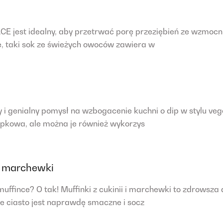
CE jest idealny, aby przetrwać porę przeziębień ze wzmo
 taki sok ze świeżych owoców zawiera w
ty i genialny pomysł na wzbogacenie kuchni o dip w stylu ve
kowa, ale można je również wykorzys
 i marchewki
muffince? O tak! Muffinki z cukinii i marchewki to zdrowsz
e ciasto jest naprawdę smaczne i socz