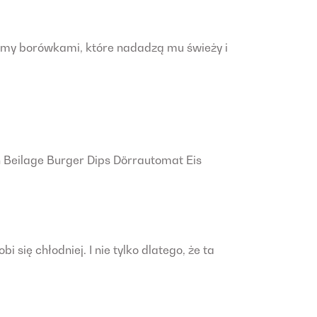
wimy borówkami, które nadadzą mu świeży i
en Beilage Burger Dips Dörrautomat Eis
ię chłodniej. I nie tylko dlatego, że ta