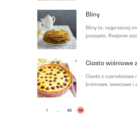
Bliny
Bliny to, najprościej m
puszyste. Rosjanie z
Ciasto wiśniowe 
Ciasto z czereśniowe 
kremowe, owocowe i 
Nawigacja
1
…
43
44
po
wpisach