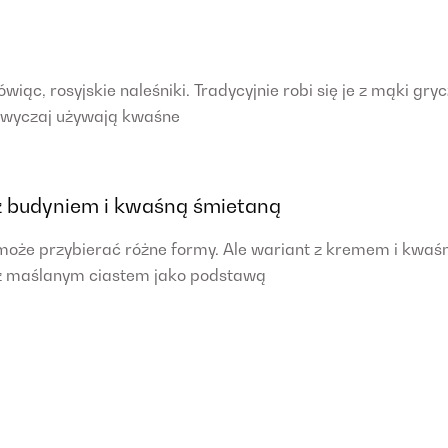
ówiąc, rosyjskie naleśniki. Tradycyjnie robi się je z mąki gr
azwyczaj używają kwaśne
z budyniem i kwaśną śmietaną
może przybierać różne formy. Ale wariant z kremem i kwaś
z maślanym ciastem jako podstawą