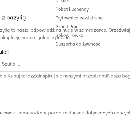
Mikser
Robot kuchenny
 z bazylią
Frytownica powietrzna
Grand Prix
azylią to nasza odpowiedź na nudę w zamrażarce. Orzeźwia
Sokowirówka
 eksplozję smaku, jakiej z pewno
Suszarka do żywności
ukaj
ia!Kupuj terazZainspiruj się naszymi przepisamiNasza boga
skazówek, samouczków, porad i sztuczek dotyczących naszych