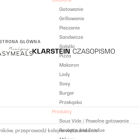
Gotowanie
Grillowanie
Pieczenie
Sandwicze
STRONA GŁÓWNA
Sałatki
Pizza
Makaron
Lody
Sosy
Burger
Przekąska
Produkty
Sous Vide / Powolne gotowanie
wyników, przeprowadź kolejne wyszukiwanie
Raclette and Fondue