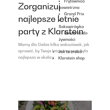
Frytownica
Zorganizuj
powietrzna
Grand Prix
najlepsze letnie
Sokowirówka
party z Klarstein
Suszarka do
żywności
Mamy dla Ciebie kilka wskazówek, jak
sprawić, by Twoja letnia impreza była
Jak to zrobić
najlepsza w okolicy.
Klarstein shop