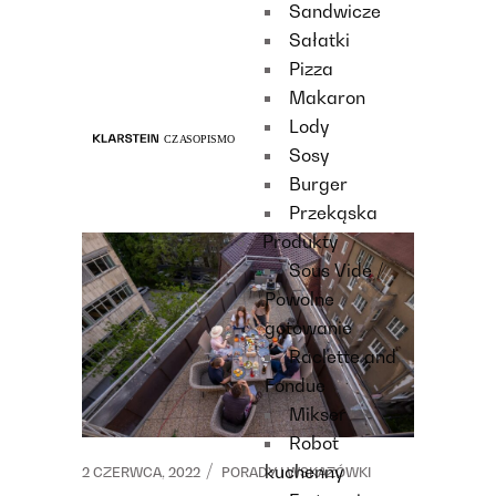
Sandwicze
Recipes
Sałatki
Main course
Pizza
Dessert
Makaron
Lody
Sosy
Burger
Przekąska
Produkty
Sous Vide /
Powolne
gotowanie
Raclette and
Fondue
Mikser
Robot
kuchenny
2 CZERWCA, 2022
PORADY I WSKAZÓWKI