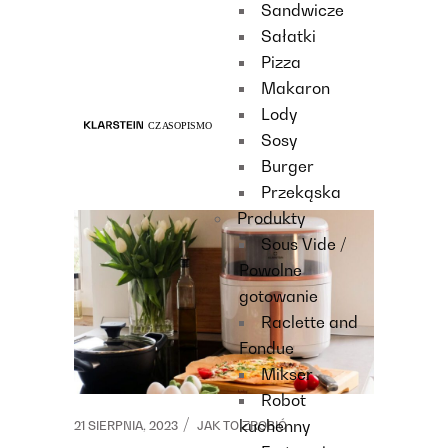
Sandwicze
Recipes
Sałatki
Main course
Pizza
Dessert
Makaron
Lody
Sosy
Burger
Przekąska
Produkty
Sous Vide /
Powolne
gotowanie
Raclette and
Fondue
Mikser
Robot
kuchenny
21 SIERPNIA, 2023
JAK TO ZROBIĆ