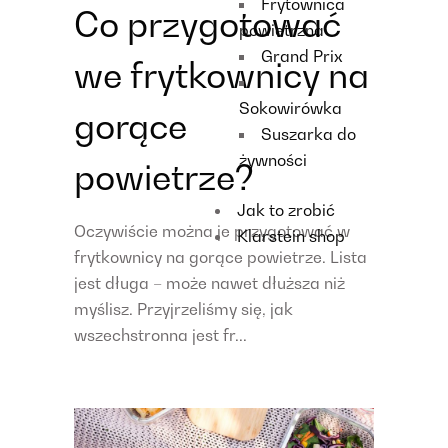
Frytownica
Co przygotować
powietrzna
Grand Prix
we frytkownicy na
Sokowirówka
gorące
Suszarka do
żywności
powietrze?
Jak to zrobić
Oczywiście można je przygotować w
Klarstein shop
frytkownicy na gorące powietrze. Lista
jest długa – może nawet dłuższa niż
myślisz. Przyjrzeliśmy się, jak
wszechstronna jest fr...