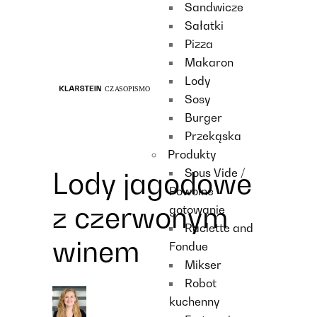
Sandwicze
Recipes
Sałatki
Main course
Pizza
Dessert
Makaron
Lody
Sosy
Burger
Przekąska
Produkty
Sous Vide /
Lody jagodowe
Powolne
z czerwonym
gotowanie
Raclette and
winem
Fondue
Mikser
Robot
kuchenny