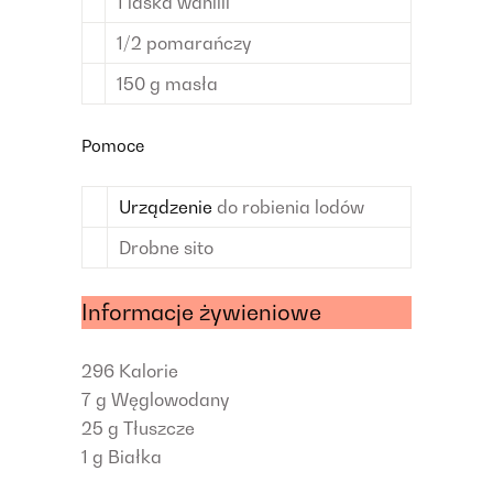
1
laska wanilii
1/2
pomarańczy
150
g
masła
Pomoce
Urządzenie
do robienia lodów
Drobne sito
Informacje żywieniowe
296
Kalorie
7 g
Węglowodany
25 g
Tłuszcze
1 g
Białka