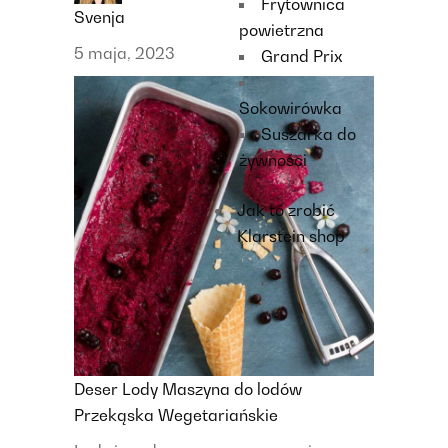
Frytownica
Svenja
powietrzna
5 maja, 2023
Grand Prix
Sokowirówka
Suszarka do
żywności
Jak to zrobić
Klarstein shop
Deser
Lody
Maszyna do lodów
Przekąska
Wegetariańskie