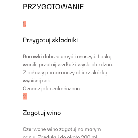
PRZYGOTOWANIE
1.
Przygotuj składniki
Borówki dobrze umyć i osuszyć. Laskę
wanilii przetnij wzdłuż i wyskrob rdzeń.
Z połowy pomarańczy obierz skórkę i
wyciśnij sok.
Oznacz jako zakończone
2.
Zagotuj wino
Czerwone wino zagotuj na małym
ogniu. Zredukuj do około 200 ml,