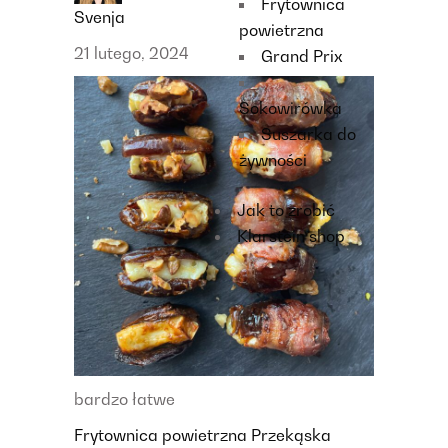
Frytownica
Svenja
powietrzna
21 lutego, 2024
Grand Prix
Sokowirówka
Suszarka do
żywności
Jak to zrobić
Klarstein shop
bardzo łatwe
Frytownica powietrzna
Przekąska