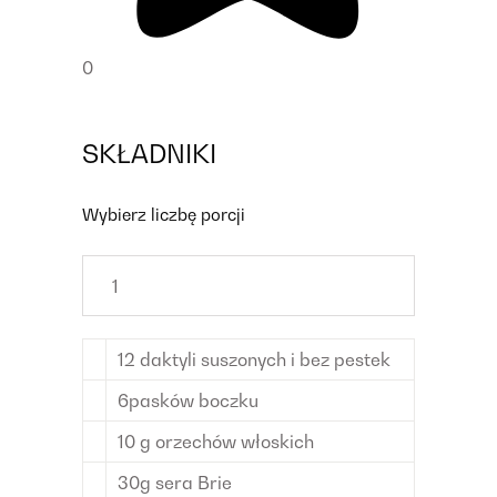
0
SKŁADNIKI
Wybierz liczbę porcji
12
daktyli
suszonych i bez pestek
6
pasków
boczku
10
g
orzechów włoskich
30
g
sera Brie