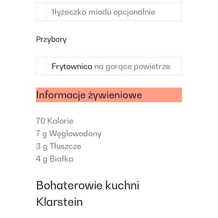
1
łyżeczka
miodu
opcjonalnie
Przybory
Frytownica
na gorące powietrze
Informacje żywieniowe
70
Kalorie
7 g
Węglowodany
3 g
Tłuszcze
4 g
Białka
Bohaterowie kuchni
Klarstein