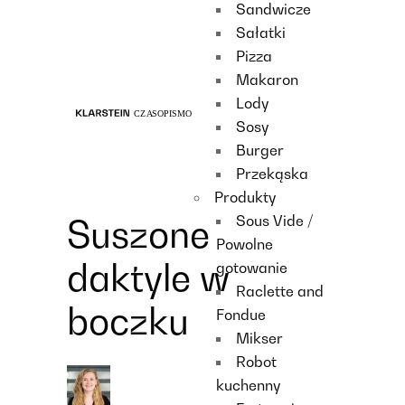
Sandwicze
Recipes
Sałatki
Main course
Pizza
Dessert
Makaron
Lody
Sosy
Burger
Przekąska
Produkty
Sous Vide /
Suszone
Powolne
daktyle w
gotowanie
Raclette and
boczku
Fondue
Mikser
Robot
kuchenny