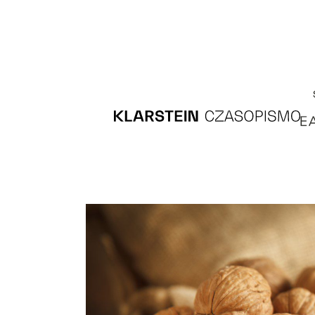
Recipes
Main course
Dessert