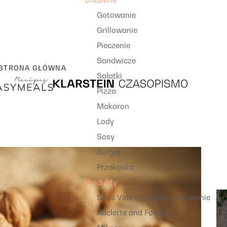
Gotowanie
Grillowanie
Pieczenie
Sandwicze
STRONA GŁÓWNA
Sałatki
Pizza
Makaron
Lody
Sosy
Burger
Przekąska
Produkty
Sous Vide / Powolne gotowanie
Raclette and Fondue