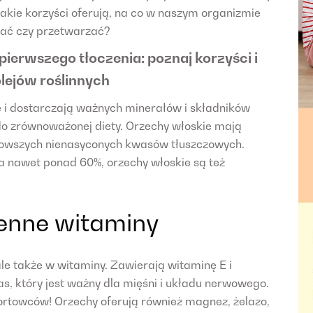
Jakie korzyści oferują, na co w naszym organizmie
wać czy przetwarzać?
 pierwszego tłoczenia: poznaj korzyści i
olejów roślinnych
e i dostarczają ważnych minerałów i składników
 do zrównoważonej diety. Orzechy włoskie mają
rowszych nienasyconych kwasów tłuszczowych.
a nawet ponad 60%, orzechy włoskie są też
cenne witaminy
ale także w witaminy. Zawierają witaminę E i
s, który jest ważny dla mięśni i układu nerwowego.
rtowców! Orzechy oferują również magnez, żelazo,