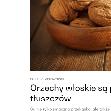
Sz
PORADY I WSKAZÓWKI
Orzechy włoskie są
tłuszczów
Są nie tylko smaczną przekąską, ale tak