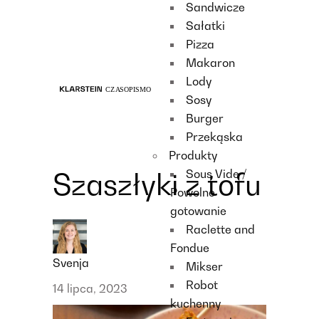
Sandwicze
Recipes
Sałatki
Main course
Pizza
Dessert
Makaron
Lody
Sosy
Burger
Przekąska
Produkty
Sous Vide /
Szaszłyki z tofu
Powolne
gotowanie
Raclette and
Fondue
Svenja
Mikser
Robot
14 lipca, 2023
kuchenny