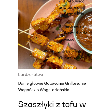
Frytownica
powietrzna
Grand Prix
Sokowirówka
Suszarka do
żywności
Jak to zrobić
Klarstein shop
bardzo łatwe
Danie główne
Gotowanie
Grillowanie
Wegańskie
Wegetariańskie
Szaszłyki z tofu w