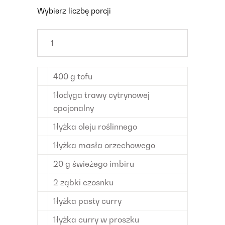
Wybierz liczbę porcji
400
g
tofu
1
łodyga
trawy cytrynowej
opcjonalny
1
łyżka
oleju roślinnego
1
łyżka
masła orzechowego
20
g
świeżego imbiru
2
ząbki czosnku
1
łyżka
pasty curry
1
łyżka
curry w proszku