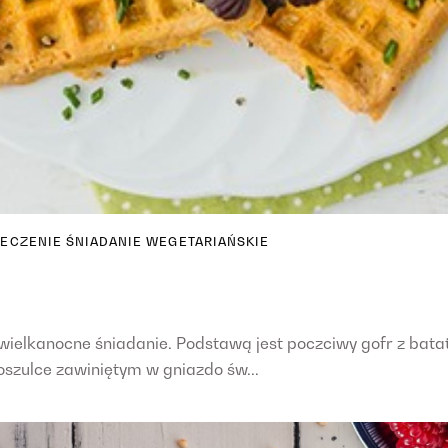
IECZENIE
ŚNIADANIE
WEGETARIAŃSKIE
wielkanocne śniadanie. Podstawą jest poczciwy gofr z bata
zulce zawiniętym w gniazdo św...