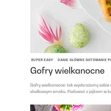
SUPER EASY
DANIE GŁÓWNE
GOTOWANIE
P
Gofry wielkanocne
Gofry wielkanocne: tak wyobrażamy sobie 
słodkawym smaku. Podawać z jajkiem w kos