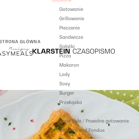
Gotowanie
Grillowanie
Pieczenie
Sandwicze
STRONA GŁÓWNA
Sałatki
Pizza
Makaron
Lody
Sosy
Burger
Przekąska
Produkty
Sous Vide / Powolne gotowanie
Raclette and Fondue