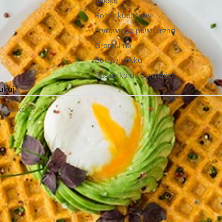
Mikser
Robot kuchenny
Frytownica powietrzna
Grand Prix
Sokowirówka
Suszarka do żywności
ukaj