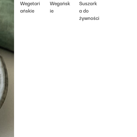
Wegetari
Wegańsk
Suszark
ańskie
ie
a do
żywności